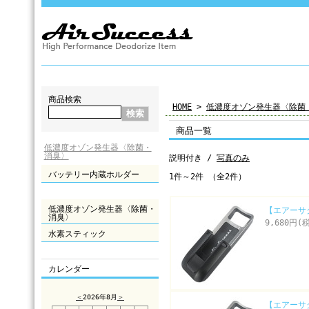
商品検索
HOME
>
低濃度オゾン発生器〈除菌
商品一覧
低濃度オゾン発生器〈除菌・
消臭〉
説明付き /
写真のみ
バッテリー内蔵ホルダー
1件～2件 （全2件）
低濃度オゾン発生器〈除菌・
【エアーサ
消臭〉
9,680円(
水素スティック
カレンダー
＜
2026年8月
＞
【エアーサ