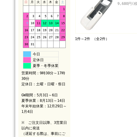
日
月
火
水
木
金
土
9,680円(
1
2
3
4
5
6
7
8
9
10
11
12
13
14
15
16
17
18
19
20
21
22
23
24
25
26
27
28
29
1件～2件 （全2件）
30
31
今日
定休日
夏季・冬季休業
営業時間：9時30分～17時
30分
定休日：土曜・日曜・祭日
GW期間：5月3日～6日
夏季休業：8月13日～14日
年末年始休業：12月29日～
1月4日
※ ご注文日以降、3営業日
以内に発送
（遅延する際は、事前にご